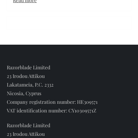
Read more
g
Том
Хиддлстон
a
разделся
t
полностью
в
i
фрагменте
из
o
Razorblade Limited
фильма
23 Irodou Attikou
n
“Высотка”
Lakatameia, P.C. 2332
Nicosia, Cyprus
Company registration number: HE309571
VAT identification number: CY10309571Z
Razorblade Limited
23 Irodou Attikou