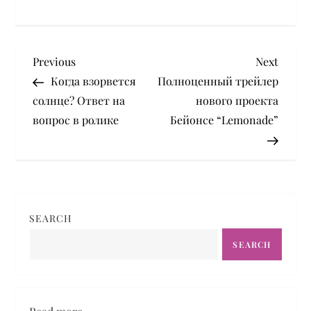
P
Previous
Next
Previous
Next
Post
Post
Когда взорвется
Полноценный трейлер
o
солнце? Ответ на
нового проекта
вопрос в ролике
Бейонсе “Lemonade”
s
t
n
SEARCH
a
SEARCH
v
i
: