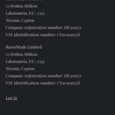
o
23 Irodou Attikou
Lakatameia, P.C. 2332
n
Nicosia, Cyprus
Company registration number: HE309571
VAT identification number: CY10309571Z
Razorblade Limited
23 Irodou Attikou
Lakatameia, P.C. 2332
Nicosia, Cyprus
Company registration number: HE309571
VAT identification number: CY10309571Z
Log in