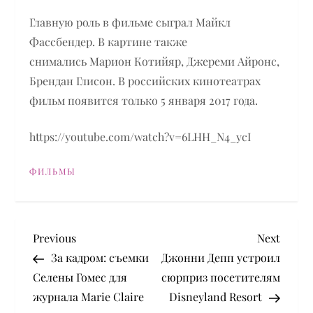
Главную роль в фильме сыграл Майкл
Фассбендер. В картине также
снимались Марион Котийяр, Джереми Айронс,
Брендан Глисон. В российских кинотеатрах
фильм появится только 5 января 2017 года.
https://youtube.com/watch?v=6LHH_N4_ycI
ФИЛЬМЫ
P
Previous
Next
Previous
Next
Post
Post
За кадром: съемки
Джонни Депп устроил
o
Селены Гомес для
сюрприз посетителям
журнала Marie Claire
Disneyland Resort
s