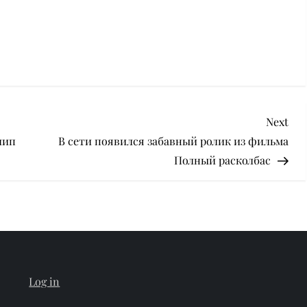
Nex
Next
Pos
лип
В сети появился забавный ролик из фильма
Полный расколбас
Log in