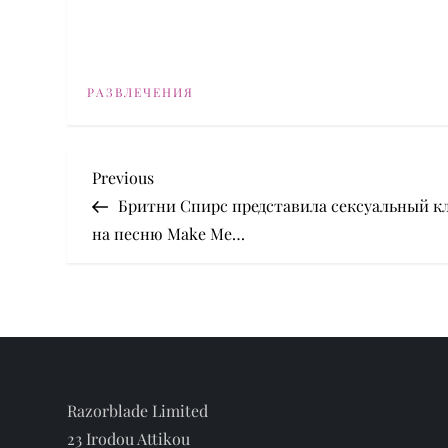
РАЗВЛЕЧЕНИЯ
P
Previous
Previous
Post
Бритни Спирс представила сексуальный к
o
на песню Make Me…
s
t
n
a
Razorblade Limited
23 Irodou Attikou