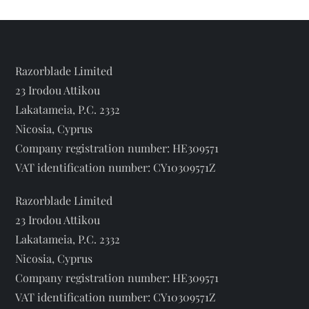
t
Тукс
i
во
всей
o
Razorblade Limited
красе
23 Irodou Attikou
n
Lakatameia, P.C. 2332
Nicosia, Cyprus
Company registration number: HE309571
VAT identification number: CY10309571Z
Razorblade Limited
23 Irodou Attikou
Lakatameia, P.C. 2332
Nicosia, Cyprus
Company registration number: HE309571
VAT identification number: CY10309571Z