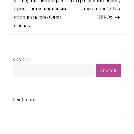
Группа Ленинград
Потрясающий ролик,
o
представила кровавый
снятый на GoPro
клип на песню Очки
HERO5
s
Собчак
t
n
SEARCH
a
SEARCH
v
i
:
Read more
g
Ангелок
Victoria’s
a
Secret
Жасмин