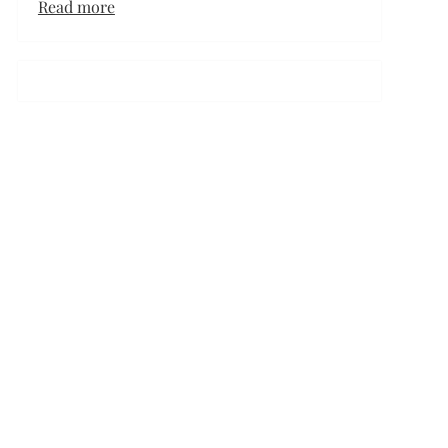
:
Read more
Парень
стал
любимой
игрушкой
своей
собаки