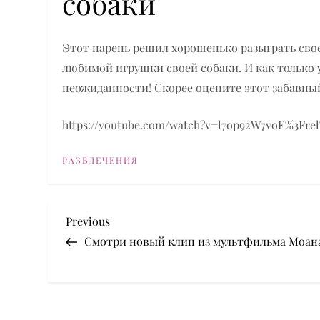
собаки
Этот парень решил хорошенько разыграть сво
любимой игрушки своей собаки. И как только у
неожиданности! Скорее оцените этот забавны
https://youtube.com/watch?v=l7op92W7voE%3Fre
РАЗВЛЕЧЕНИЯ
P
Previous
Previous
Post
Смотри новый клип из мультфильма Моан
o
s