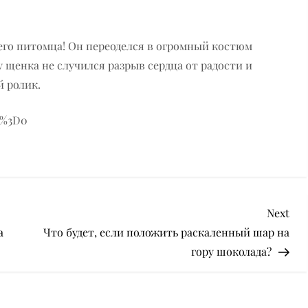
его питомца! Он переоделся в огромный костюм
 щенка не случился разрыв сердца от радости и
й ролик.
l%3D0
Nex
Next
Pos
а
Что будет, если положить раскаленный шар на
гору шоколада?