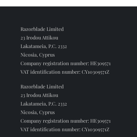
t
n
a
Razorblade Limited
23 Irodou Attikou
v
Lakatameia, P.C. 2332
Nicosia, Cyprus
i
Company registration number: HE309571
g
VAT identification number: CY10309571Z
a
Razorblade Limited
23 Irodou Attikou
t
Lakatameia, P.C. 2332
Nicosia, Cyprus
i
Company registration number: HE309571
o
VAT identification number: CY10309571Z