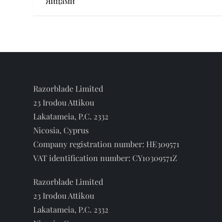
o
Яйцами
s
t
n
a
Razorblade Limited
23 Irodou Attikou
v
Lakatameia, P.C. 2332
Nicosia, Cyprus
i
Company registration number: HE309571
g
VAT identification number: CY10309571Z
a
Razorblade Limited
23 Irodou Attikou
t
Lakatameia, P.C. 2332